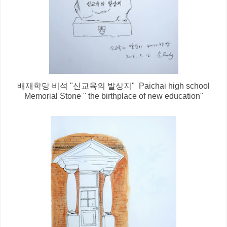
배재학당 비석 "신교육의 발상지" Paichai high school
Memorial Stone " the birthplace of new education"